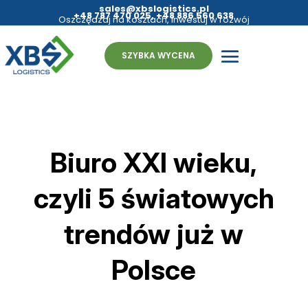
sales@xbslogistics.pl
+48 787 470 025
,
+48 886 560 638
Oszczędzaj na kosztach, inwestuj w rozwój
- fulfillment bez granic
SZYBKA WYCENA
Biuro XXI wieku,
czyli 5 światowych
trendów już w
Polsce