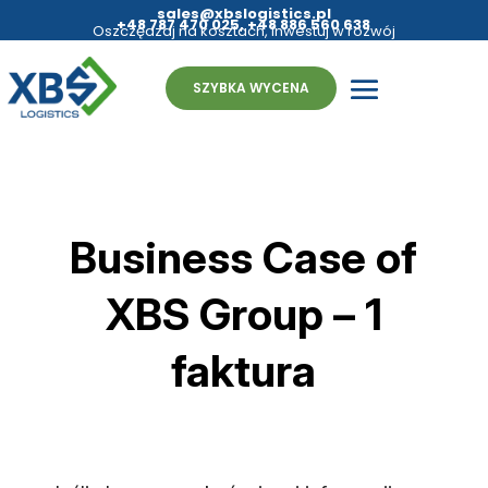
sales@xbslogistics.pl
+48 787 470 025
,
+48 886 560 638
Oszczędzaj na kosztach, inwestuj w rozwój
- fulfillment bez granic
SZYBKA WYCENA
Business Case of
XBS Group – 1
faktura