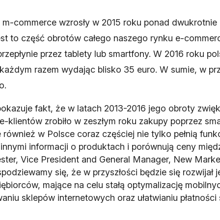
o m-commerce wzrosły w 2015 roku ponad dwukrotnie 
a jest to część obrotów całego naszego rynku e-commer
zepłynie przez tablety lub smartfony. W 2016 roku pols
a każdym razem wydając blisko 35 euro. W sumie, w pr
o.
azuje fakt, że w latach 2013-2016 jego obroty zwię
 e-klientów zrobiło w zeszłym roku zakupy poprzez smart
e również w Polsce coraz częściej nie tylko pełnią fu
innymi informacji o produktach i porównują ceny mię
ter, Vice President and General Manager, New Market
odziewamy się, że w przyszłości będzie się rozwijał j
iębiorców, mające na celu stałą optymalizację mobiln
aniu sklepów internetowych oraz ułatwianiu płatności 