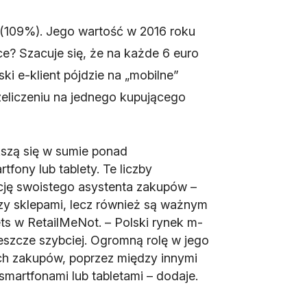
(109%). Jego wartość w 2016 roku
ce? Szacuje się, że na każde 6 euro
ki e-klient pójdzie na „mobilne”
zeliczeniu na jednego kupującego
kszą się w sumie ponad
fony lub tablety. Te liczby
nkcję swoistego asystenta zakupów –
dzy sklepami, lecz również są ważnym
s w RetailMeNot. – Polski rynek m-
eszcze szybciej. Ogromną rolę w jego
ych zakupów, poprzez między innymi
smartfonami lub tabletami – dodaje.