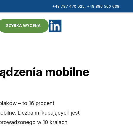
+48 787 470 025
,
+48 886 560 638
ZH
SZYBKA WYCENA
ządzenia mobilne
olaków – to 16 procent
obilne. Liczba m-kupujących jest
eprowadzonego w 10 krajach