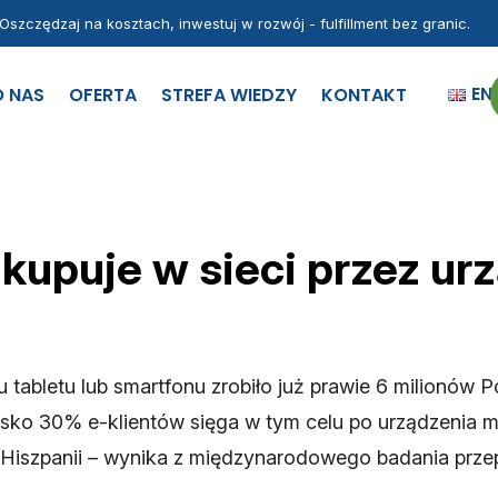
Oszczędzaj na kosztach, inwestuj w rozwój - fulfillment bez granic.
EN
O NAS
OFERTA
STREFA WIEDZY
KONTAKT
 kupuje w sieci przez ur
 tabletu lub smartfonu zrobiło już prawie 6 milionów P
isko 30% e-klientów sięga w tym celu po urządzenia m
 Hiszpanii – wynika z międzynarodowego badania prz