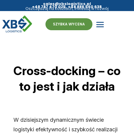
sales@xbslogistics.pl
+48 787 470 025
,
+48 886 560 638
Oszczędzaj na kosztach, inwestuj w rozwój
- fulfillment bez granic
SZYBKA WYCENA
Cross-docking – co
to jest i jak działa
W dzisiejszym dynamicznym świecie
logistyki efektywność i szybkość realizacji