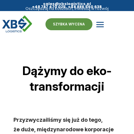
sales@xbslogistics.pl
+48 787 470 025
,
+48 886 560 638
Oszczędzaj na kosztach, inwestuj w rozwój
- fulfillment bez granic
SZYBKA WYCENA
Dążymy do eko-
transformacji
Przyzwyczailiśmy się już do tego,
że duże, międzynarodowe korporacje