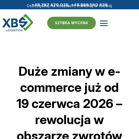
+48 787 470 025
,
+48 886 560 638
Oszczędzaj na kosztach, inwestuj w rozwój
- fulfillment bez granic
SZYBKA WYCENA
Duże zmiany w e-
commerce już od
19 czerwca 2026 –
rewolucja w
obszarze zwrotów