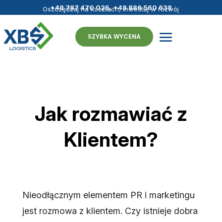
+48 787 470 025
,
+48 886 560 638
Oszczędzaj na kosztach, inwestuj w rozwój
- fulfillment bez granic
SZYBKA WYCENA
Jak rozmawiać z
Klientem?
Nieodłącznym elementem PR i marketingu
jest rozmowa z klientem. Czy istnieje dobra