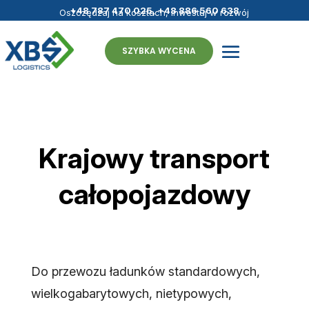
+48 787 470 025
,
+48 886 560 638
Oszczędzaj na kosztach, inwestuj w rozwój
- fulfillment bez granic
SZYBKA WYCENA
Krajowy transport
całopojazdowy
Do przewozu ładunków standardowych,
wielkogabarytowych, nietypowych,