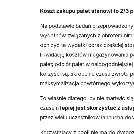
Koszt zakupu palet stanowi to 2/
Na podstawie badań przeprowadzonyc
wydatków związanych z obrotem nimi, 
obniżyć te wydatki coraz częściej st
likwidację kosztów magazynowania pa
palet; odbiór palet w najdogodniejsze
korzyści są: skrócenie czasu zwrotu 
maksymalizacja powtórnego wykorzys
To właśnie dlatego, by nie martwić si
czasem
lepiej jest skorzystać z usłu
przez wielu uczestników łańcucha dos
Korzystający z pooli nie ma do dyspo