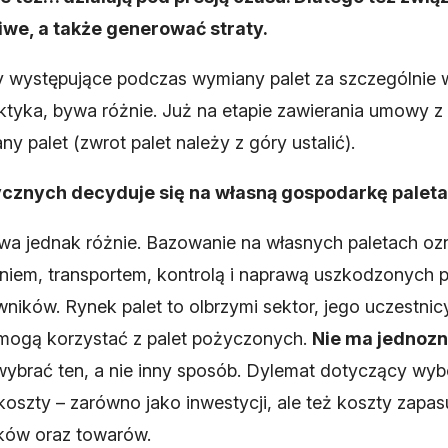
iwe, a także generować straty.
lemy występujące podczas wymiany palet za szczególni
aktyka, bywa różnie. Już na etapie zawierania umowy 
y palet (zwrot palet należy z góry ustalić).
tycznych decyduje się na własną gospodarkę palet
bywa jednak różnie. Bazowanie na własnych paletach o
niem, transportem, kontrolą i naprawą uszkodzonych pa
ów. Rynek palet to olbrzymi sektor, jego uczestnicy
 mogą korzystać z palet pożyczonych.
Nie ma jednoz
o wybrać ten, a nie inny sposób. Dylemat dotyczący wy
oszty – zarówno jako inwestycji, ale też koszty zapasu
ków oraz towarów.