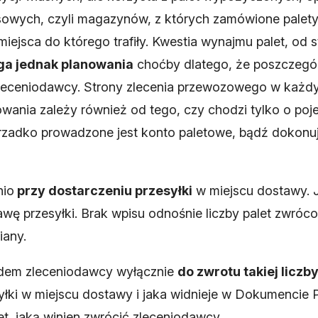
isowych, czyli magazynów, z których zamówione palet
ejsca do którego trafiły. Kwestia wynajmu palet, od s
a jednak planowania
choćby dlatego, że poszczegól
zleceniodawcy. Strony zlecenia przewozowego w każd
wania zależy również od tego, czy chodzi tylko o poje
rzadko prowadzone jest konto paletowe, bądź dokonuje 
nio
przy dostarczeniu przesyłki
w miejscu dostawy.
 przesyłki. Brak wpisu odnośnie liczby palet zwróco
iany.
ędem zleceniodawcy wyłącznie
do zwrotu takiej liczby
syłki w miejscu dostawy i jaka widnieje w Dokumenci
et, jaką winien zwrócić zleceniodawcy.