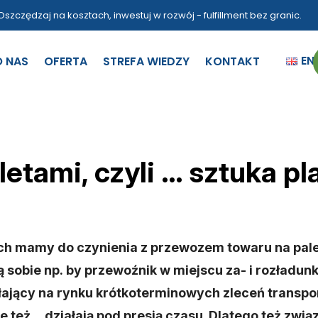
Oszczędzaj na kosztach, inwestuj w rozwój - fulfillment bez granic.
EN
O NAS
OFERTA
STREFA WIEDZY
KONTAKT
letami, czyli … sztuka p
ch mamy do czynienia z przewozem towaru na pale
sobie np. by przewoźnik w miejscu za- i rozładunk
iałający na rynku krótkoterminowych zleceń trans
le też… działają pod presją czasu. Dlatego też zwi