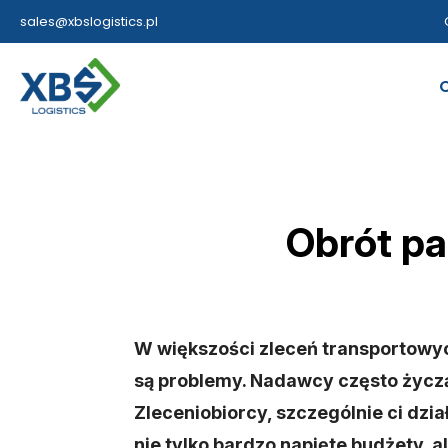
sales@xbslogistics.pl
Obrót pa
W większości zleceń transportowy
są problemy. Nadawcy często życzą 
Zleceniobiorcy, szczególnie ci dz
nie tylko bardzo napięte budżety, a