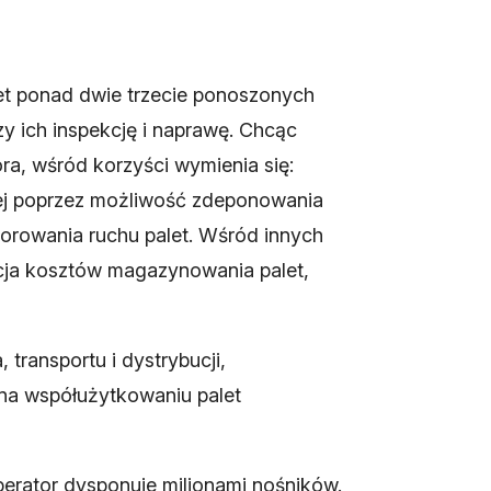
et ponad dwie trzecie ponoszonych
y ich inspekcję i naprawę. Chcąc
ra, wśród korzyści wymienia się:
wej poprzez możliwość zdeponowania
itorowania ruchu palet. Wśród innych
kcja kosztów magazynowania palet,
transportu i dystrybucji,
na współużytkowaniu palet
perator dysponuje milionami nośników.