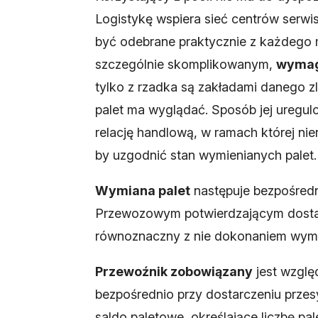
Logistykę wspiera sieć centrów serw
być odebrane praktycznie z każdego mi
szczególnie skomplikowanym,
wymag
tylko z rzadka są zakładami danego 
palet ma wyglądać. Sposób jej uregulo
relację handlową, w ramach której nie
by uzgodnić stan wymienianych palet.
Wymiana palet
następuje bezpośred
Przewozowym potwierdzającym dostawę
równoznaczny z nie dokonaniem wym
Przewoźnik zobowiązany
jest wzgl
bezpośrednio przy dostarczeniu prze
saldo paletowe, określające liczbę pal