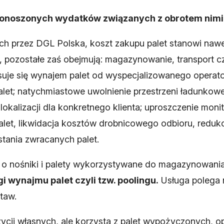
3 ponoszonych wydatków związanych z obrotem nimi
h przez DGL Polska, koszt zakupu palet stanowi naw
pozostałe zaś obejmują: magazynowanie, transport cz
osuje się wynajem palet od wyspecjalizowanego operato
let; natychmiastowe uwolnienie przestrzeni ładunko
j lokalizacji dla konkretnego klienta; uproszczenie mon
palet, likwidacja kosztów drobnicowego odbioru, redu
tania zwracanych palet.
ę o nośniki i palety wykorzystywane do magazynowania, 
gi wynajmu palet czyli tzw. poolingu.
Usługa polega 
taw.
zycji własnych, ale korzysta z palet wypożyczonych, o