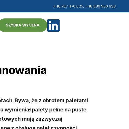
+48 787 470 025
,
+48 886 560 638
ZH
SZYBKA WYCENA
lanowania
tach. Bywa, że z obrotem paletami
u wymieniał palety pełne na puste.
portowych mają zazwyczaj
ązane z obsługą palet czynności