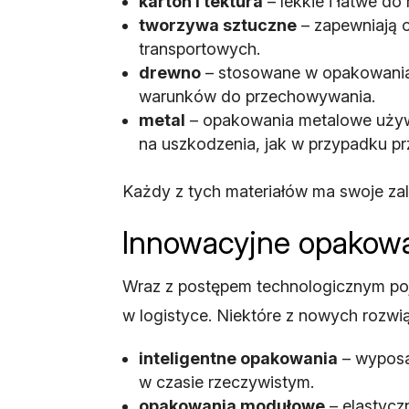
karton i tektura
– lekkie i łatwe d
tworzywa sztuczne
– zapewniają 
transportowych.
drewno
– stosowane w opakowaniac
warunków do przechowywania.
metal
– opakowania metalowe używ
na uszkodzenia, jak w przypadku p
Każdy z tych materiałów ma swoje zal
Innowacyjne opakowan
Wraz z postępem technologicznym poj
w logistyce. Niektóre z nowych rozwią
inteligentne opakowania
– wyposa
w czasie rzeczywistym.
opakowania modułowe
– elastycz