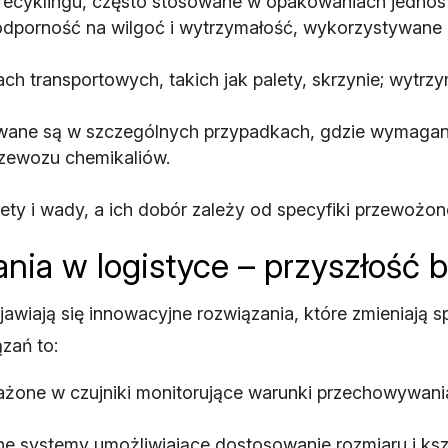
o recyklingu, często stosowane w opakowaniach jednos
odporność na wilgoć i wytrzymałość, wykorzystywane
h transportowych, takich jak palety, skrzynie; wytr
ane są w szczególnych przypadkach, gdzie wymagan
rzewozu chemikaliów.
ety i wady, a ich dobór zależy od specyfiki przewożo
ia w logistyce – przyszłość 
awiają się innowacyjne rozwiązania, które zmieniają
zań to:
żone w czujniki monitorujące warunki przechowywania 
ne systemy umożliwiające dostosowanie rozmiaru i k