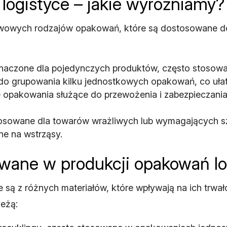
logistyce – jakie wyróżniamy?
tawowych rodzajów opakowań, które są dostosowane 
naczone dla pojedynczych produktów, często stosowan
o grupowania kilku jednostkowych opakowań, co ułatw
 opakowania służące do przewożenia i zabezpieczania 
osowane dla towarów wrażliwych lub wymagających s
ne na wstrząsy.
ywane w produkcji opakowań l
ą z różnych materiałów, które wpływają na ich trwał
leżą: