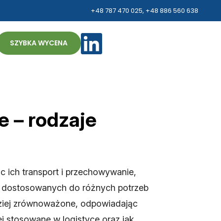
+48 787 470 025
,
+48 886 560 638
ZH
SZYBKA WYCENA
 – rodzaje
c ich transport i przechowywanie,
ń, dostosowanych do różnych potrzeb
dziej zrównoważone, odpowiadając
j stosowane w logistyce oraz jak