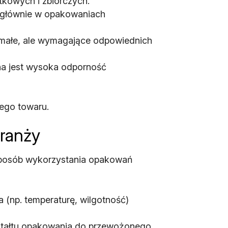
tkowych i zbiorczych.
 głównie w opakowaniach
zymałe, ale wymagające odpowiednich
a jest wysoka odporność
nego towaru.
branży
 sposób wykorzystania opakowań
(np. temperaturę, wilgotność)
ształtu opakowania do przewożonego