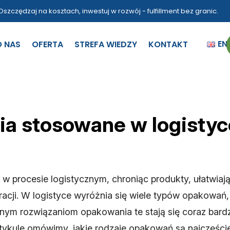
Oszczędzaj na kosztach, inwestuj w rozwój - fulfillment bez granic.
EN
O NAS
OFERTA
STREFA WIEDZY
KONTAKT
a stosowane w logistyce
 procesie logistycznym, chroniąc produkty, ułatwiają
racji. W logistyce wyróżnia się wiele typów opakowa
cznym rozwiązaniom opakowania te stają się coraz bar
tykule omówimy, jakie rodzaje opakowań są najczęście