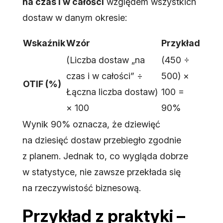
na czas i w całości
względem wszystkich
dostaw w danym okresie:
Wskaźnik
Wzór
Przykład
(Liczba dostaw „na
(450 ÷
czas i w całości” ÷
500) ×
OTIF (%)
Łączna liczba dostaw)
100 =
× 100
90%
Wynik 90% oznacza, że dziewięć
na dziesięć dostaw przebiegło zgodnie
z planem. Jednak to, co wygląda dobrze
w statystyce, nie zawsze przekłada się
na rzeczywistość biznesową.
Przykład z praktyki –