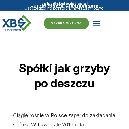
sales@xbslogistics.pl
+48 787 470 025
,
+48 886 560 638
Oszczędzaj na kosztach, inwestuj w rozwój
- fulfillment bez granic
SZYBKA WYCENA
Spółki jak grzyby
po deszczu
Ciągle rośnie w Polsce zapał do zakładania
spółek. W I kwartale 2016 roku