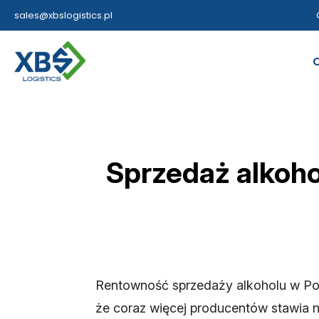
sales@xbslogistics.pl
Sprzedaż alkoho
Rentowność sprzedaży alkoholu w Pols
że coraz więcej producentów stawia n