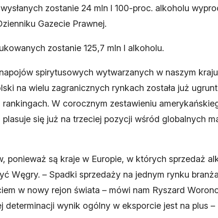
wysłanych zostanie 24 mln l 100-proc. alkoholu wypro
Dzienniku Gazecie Prawnej.
ukowanych zostanie 125,7 mln l alkoholu.
napojów spirytusowych wytwarzanych w naszym kraju są 
 Polski na wielu zagranicznych rynkach została już ug
h rankingach. W corocznym zestawieniu amerykańskie
asuje się już na trzeciej pozycji wśród globalnych m
, ponieważ są kraje w Europie, w których sprzedaż al
yć Węgry. – Spadki sprzedaży na jednym rynku branża 
ściem w nowy rejon świata – mówi nam Ryszard Woro
j determinacji wynik ogólny w eksporcie jest na plus –