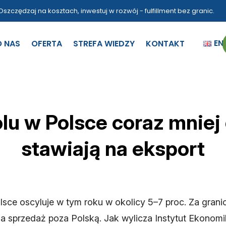
Oszczędzaj na kosztach, inwestuj w rozwój - fulfillment bez granic.
EN
O NAS
OFERTA
STREFA WIEDZY
KONTAKT
lu w Polsce coraz mniej 
stawiają na eksport
ce oscyluje w tym roku w okolicy 5–7 proc. Za grani
a sprzedaż poza Polską. Jak wylicza Instytut Ekonomi