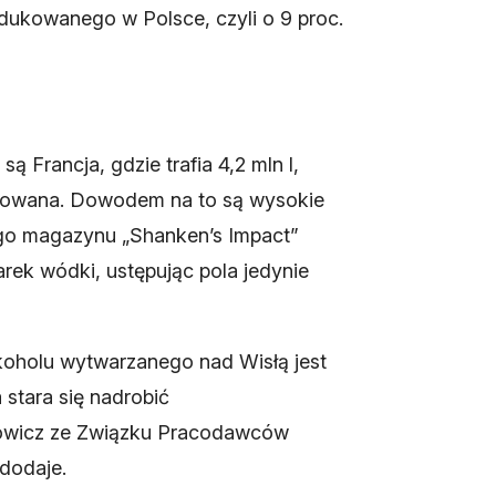
dukowanego w Polsce, czyli o 9 proc.
Francja, gdzie trafia 4,2 mln l,
runtowana. Dowodem na to są wysokie
go magazynu „Shanken’s Impact”
arek wódki, ustępując pola jedynie
koholu wytwarzanego nad Wisłą jest
stara się nadrobić
nowicz ze Związku Pracodawców
 dodaje.