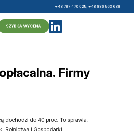
+48 787 470 025
,
+48 886 560 638
ZH
SZYBKA WYCENA
opłacalna. Firmy
cą dochodzi do 40 proc. To sprawia,
ki Rolnictwa i Gospodarki