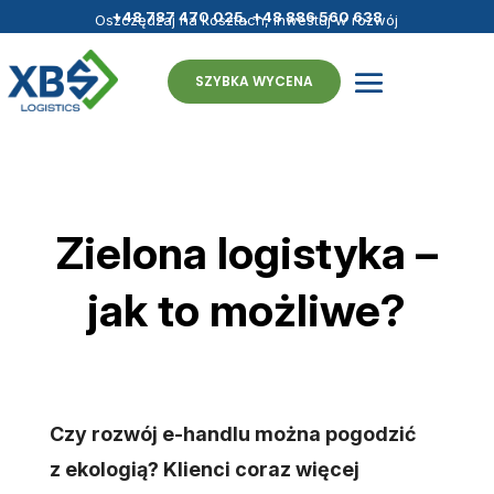
+48 787 470 025
,
+48 886 560 638
Oszczędzaj na kosztach, inwestuj w rozwój
- fulfillment bez granic
SZYBKA WYCENA
Zielona logistyka –
jak to możliwe?
Czy rozwój e-handlu można pogodzić
z ekologią? Klienci coraz więcej