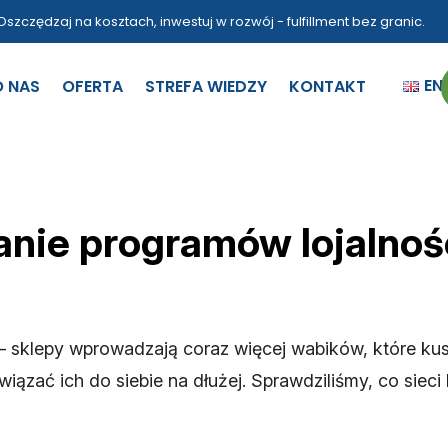
Oszczędzaj na kosztach, inwestuj w rozwój - fulfillment bez granic.
EN
O NAS
OFERTA
STREFA WIEDZY
KONTAKT
nie programów lojalno
e – sklepy wprowadzają coraz więcej wabików, które ku
ywiązać ich do siebie na dłużej. Sprawdziliśmy, co sie