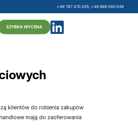
+48 787 470 025
,
+48 886 560 638
ZH
SZYBKA WYCENA
ściowych
szą klientów do robienia zakupów
ci handlowe mają do zaoferowania