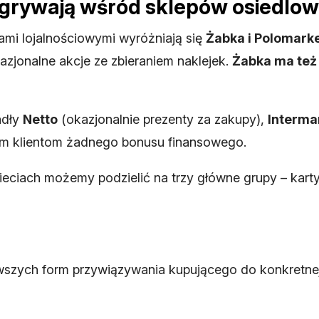
ygrywają wśród sklepów osiedlo
mi lojalnościowymi wyróżniają się
Żabka i Polomark
azjonalne akcje ze zbieraniem naklejek.
Żabka ma też 
adły
Netto
(okazjonalnie prezenty za zakupy),
Interma
ałym klientom żadnego bonusu finansowego.
ciach możemy podzielić na trzy główne grupy – karty s
wszych form przywiązywania kupującego do konkretnej s