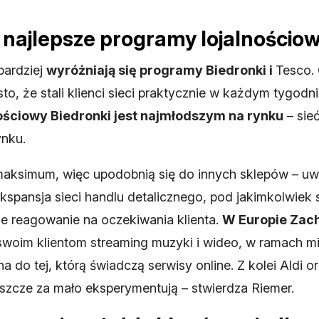
 najlepsze programy lojalnościo
bardziej
wyróżniają się programy Biedronki i
Tesco. 
o, że stali klienci sieci praktycznie w każdym tygodn
ościowy Biedronki jest najmłodszym na rynku
– sie
ynku.
maksimum, więc upodobnią się do innych sklepów – uwa
ekspansja sieci handlu detalicznego, pod jakimkolwiek 
e reagowanie na oczekiwania klienta.
W Europie Zacho
je swoim klientom streaming muzyki i wideo, w ramach
na do tej, którą świadczą serwisy online. Z kolei Aldi
szcze za mało eksperymentują – stwierdza Riemer.