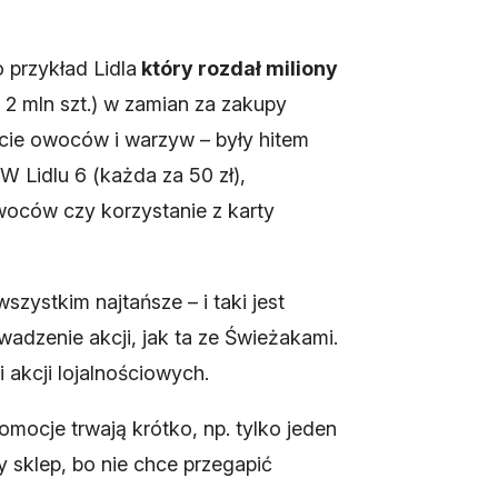
 przykład Lidla
który rozdał miliony
d 2 mln szt.) w zamian za zakupy
cie owoców i warzyw – były hitem
 W Lidlu 6 (każda za 50 zł),
woców czy korzystanie z karty
zystkim najtańsze – i taki jest
owadzenie akcji, jak ta ze Świeżakami.
 akcji lojalnościowych.
omocje trwają krótko, np. tylko jeden
 sklep, bo nie chce przegapić