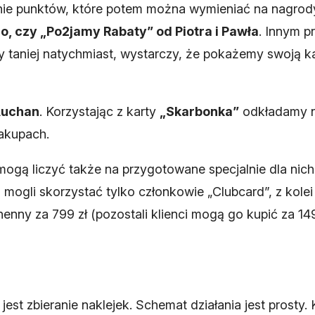
nie punktów, które potem można wymieniać na nagrody
o, czy „Po2jamy Rabaty” od Piotra i Pawła
. Innym p
 taniej natychmiast, wystarczy, że pokażemy swoją ka
Auchan
. Korzystając z karty
„Skarbonka”
odkładamy na
zakupach.
 mogą liczyć także na przygotowane specjalnie dla nic
mogli skorzystać tylko członkowie „Clubcard”, z kole
nny za 799 zł (pozostali klienci mogą go kupić za 1499
jest zbieranie naklejek. Schemat działania jest prosty