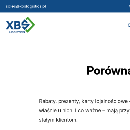
sales@xbslogistics.pl
Porówna
Rabaty, prezenty, karty lojalnościow
właśnie u nich. I co ważne – mają prz
stałym klientom.