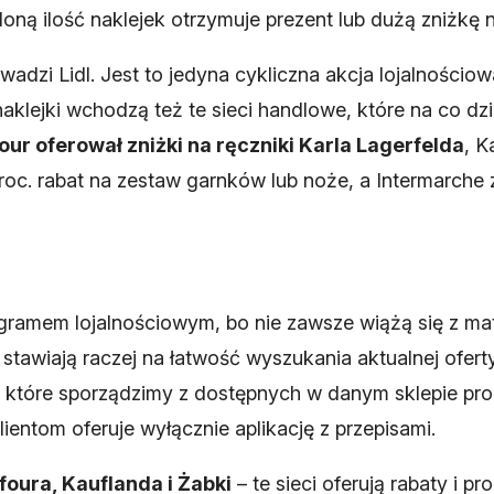
loną ilość naklejek otrzymuje prezent lub dużą zniżkę
wadzi Lidl. Jest to jedyna cykliczna akcja lojalnościow
lejki wchodzą też te sieci handlowe, które na co dzie
our oferował zniżki na ręczniki Karla Lagerfelda
, K
proc. rabat na zestaw garnków lub noże, a Intermarche 
gramem lojalnościowym, bo nie zawsze wiążą się z mate
 stawiają raczej na łatwość wyszukania aktualnej ofert
, które sporządzimy z dostępnych w danym sklepie pr
lientom oferuje wyłącznie aplikację z przepisami.
foura, Kauflanda i Żabki
– te sieci oferują rabaty i p