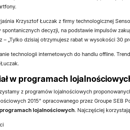
rtfony.
yjaśnia Krzysztof Łuczak z firmy technologicznej Senso
y spontanicznych decyzji, na podstawie impulsów zak
z – „Tylko dzisiaj otrzymujesz rabat w wysokości 30 pr
ie technologii internetowych do handlu offline. Trend
i Łuczak.
ział w programach lojalnościowyc
orzystamy z programów lojalnościowych proponowanych 
lnościowych 2015” opracowanego przez Groupe SEB Po
w programach lojalnościowych
. Najczęściej korzystaj
ci