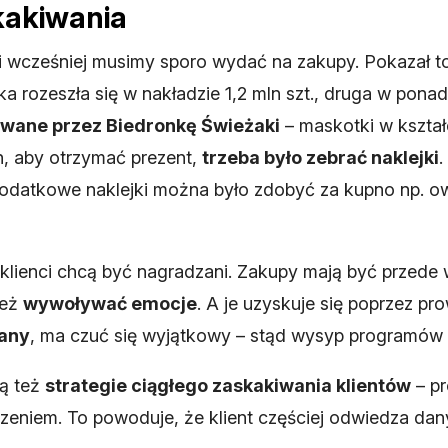
kakiwania
i wcześniej musimy sporo wydać na zakupy. Pokazał to
a rozeszła się w nakładzie 1,2 mln szt., druga w pona
wane przez Biedronkę Świeżaki
– maskotki w kształ
h, aby otrzymać prezent,
trzeba było zebrać naklejki
.
dodatkowe naklejki można było zdobyć za kupno np. o
lienci chcą być nagradzani. Zakupy mają być przede ws
też
wywoływać emocje
. A je uzyskuje się poprzez pr
zany
, ma czuć się wyjątkowy – stąd wysyp programów i
ją też
strategie ciągłego zaskakiwania klientów
– pr
zeniem. To powoduje, że klient częściej odwiedza dany